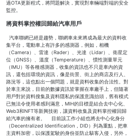
過OTA更新程式，將問題解決，實現對車輛端對端的安全
監控。
將資料掌控權回歸給汽車用戶
汽車聯網已經是趨勢，聯網車未來將成為最大的資料收
集平台，電動車上有許多的感測器，例如，相機
（Camera）、雷達（Rader）、光達（Lidar）、衛星定
位（GNSS）、溫度（Temperature）、慣性測量單元
（IMU）等各種感測器，收集的資訊也不只是車內的資
訊，還包括環境的資訊，像是街景、街上的商店及行人、
路況等，這也點出一個問題，就是資料收集的合法性。對
於車主來說，目前的數據資訊皆掌握在車廠手上，但隨著
用戶對於資料搜集及資料隱私的保護意識抬頭，舊有模式
已無法令使用者感到滿意，MIH的目標是結合去中心化
、
Web3
和
NFT
等新興技術，讓資料收集及資料掌控權回歸
給汽車的擁有者。
目前該工作小組也將去中心化身分
（Decentralized Identification，DID）列為重點，把車
主資料加密，以保護駕駛的身份並防止駭客入侵，另外，