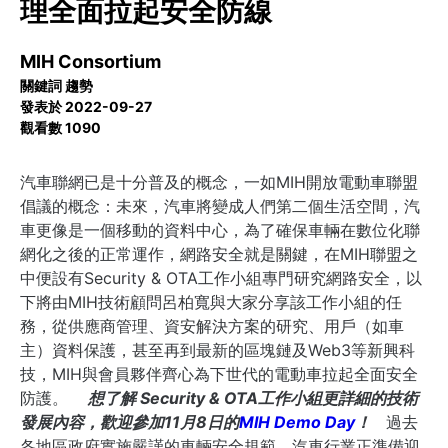
理全面拉起安全防線
MIH Consortium
關鍵詞 趨勢
發表於 2022-09-27
觀看數 1090
汽車聯網已是十分普及的概念，一如MIH開放電動車聯盟
倡議的概念：未來，汽車將變成人們第二個生活空間，汽
車更像是一個移動的資料中心，為了確保車輛在數位化聯
網化之後的正常運作，網路安全就是關鍵，在MIH聯盟之
中便設有Security & OTA工作小組專門研究網路安全，以
下將由MIH技術顧問呂柏寬與大家分享該工作小組的任
務，從供應商管理、資安解決方案的研究、用戶（如車
主）資料保護，甚至再到最新的區塊鏈及Web3等新興科
技，MIH與會員夥伴齊心為下世代的電動車拉起全面安全
防護。
想了解 Security & OTA工作小組更詳細的技術
發展內容，歡迎參加11月8日的
MIH Demo Day
！
過去
各地區政府實施嚴謹的車輛安全規範，汽車行業正準備迎