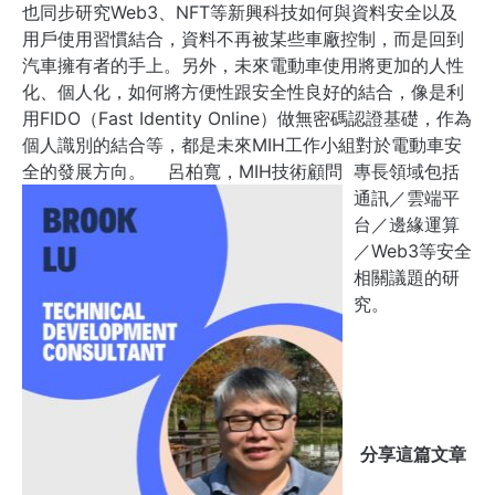
也同步研究Web3、NFT等新興科技如何與資料安全以及
用戶使用習慣結合，資料不再被某些車廠控制，而是回到
汽車擁有者的手上。
另外，未來電動車使用將更加的人性
化、個人化，如何將方便性跟安全性良好的結合，像是利
用FIDO（Fast Identity Online）做無密碼認證基礎，作為
個人識別的結合等，都是未來MIH工作小組對於電動車安
全的發展方向。
呂柏寬，MIH技術顧問
專長領域包括
通訊
／
雲端平
台／邊緣運算
／Web3等安全
相關議題的研
究。
分享這篇文章