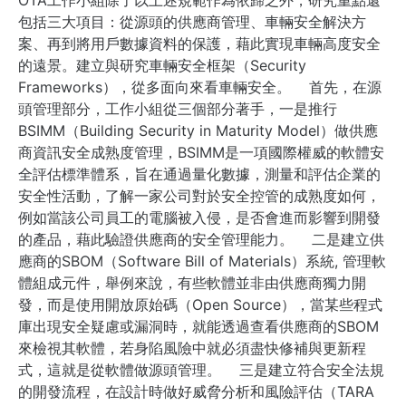
包括三大項目：從源頭的供應商管理、
車輛
安全解決方
案、再到將用戶數據資料的保護，藉此實現車輛高度安全
的遠景。
建立與
研究
車輛安全框架（Security
Frameworks），從多面向來看車輛安全
。
首先，在源
頭管理部分，工作小組從三個部分著手，一是
推行
BSIMM（Building Security in Maturity Model）
做供應
商資訊安全成熟度管理
，BSIMM是一項國際權威的軟體安
全評估標準體系，旨在通過量化數據，測量和評估企業的
安全性活動，了解一家公司對於安全控管的成熟度如何，
例如當該公司員工的電腦被入侵，是否會進而影響到開發
的產品，藉此驗證供應商的安全管理能力。
二是建立供
應商的SBOM（Software Bill of Materials）系統, 管理軟
體組成元件，舉例來說，有些軟體並非由供應商獨力開
發，而是使用開放原始碼（Open Source），當某些程式
庫出現安全疑慮或漏洞時，就能透過查看供應商的SBOM
來檢視其軟體，若身陷風險中就必須盡快修補與更新程
式，這就是從軟體做源頭管理。
三是建立符合安全法規
的開發流程，
在設計時做好威脅分析和風險評估（
TARA