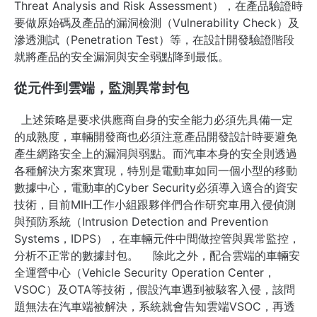
Threat Analysis and Risk Assessment），
在產品驗證時
要做原始碼及產品的漏洞檢測（
Vulnerability Check）
及
滲透測試（
Penetration Test）
等，在設計開發驗證階段
就將產品的安全漏洞與安全弱點降到最低
。
從元件到雲端，監測異常封包
上述策略是要求供應商自身的安全能力必須先具備一定
的成熟度，車輛開發商也必須注意產品開發設計時要避免
產生網路安全上的漏洞與弱點。而汽車本身的安全則透過
各種解決方案來實現，特別是電動車如同一個小型的移動
數據中心，電動車的Cyber Security必須導入適合的資安
技術，目前MIH工作小組跟夥伴們合作研究車用入侵偵測
與預防系統
（Intrusion Detection and Prevention
Systems，IDPS），在車輛元件中間做
控管與異常監控，
分析不正常的數據封包。
除此之外，配合雲端的車輛安
全運營中心（Vehicle Security Operation Center，
VSOC）及OTA等技術，假設汽車遇到被駭客入侵，該問
題無法在汽車端被解決，系統就會告知雲端VSOC，再透