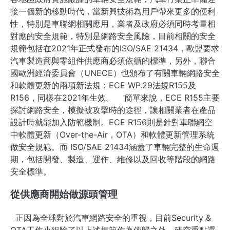
接一個新的移動時代，當新興技術為用戶帶來更多的便利
性，特別是車聯網相關應用，業者及政府必須同時考量相
對應的安全規範，特別是網路安全風險，目前相關的安全
規範包括在2021年正式發布的ISO/SAE 21434，歐盟要求
汽車製造商與零組件供應商必須依循的標準，另外，聯合
國歐洲經濟委員會（UNECE）也頒布了有關車輛網路安全
和軟體更新的兩項新法規：ECE
WP.29法規R155及
R156，同樣在2021年生效。
簡單來說，ECE R155主要
探討網路安全，模擬被攻擊時的途徑，讓相關業者在產品
設計時就能加入防範機制。
ECE R156則是針對車聯網空
中
軟體更新（Over-the-Air，OTA）和軟體更新管理系統
做安全規範
。
而 ISO/SAE 21434涵蓋了車輛完整的生命週
期，包括開發、製造、運作、維修以及回收等階段的網路
安全標準
。
從供應商開始做源頭管理
正因為全球對於汽車網路安全的重視，目前Security &
OTA工作小組除了以上述規範作為依歸之外，研究重點還